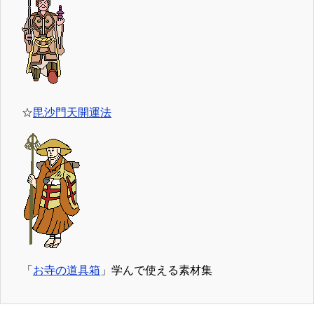
☆
毘沙門天開運法
「
お寺の道具箱
」学んで使える素材集