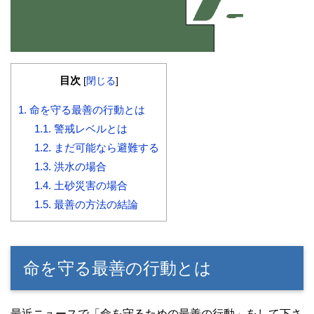
目次
[
閉じる
]
1.
命を守る最善の行動とは
1.1.
警戒レベルとは
1.2.
まだ可能なら避難する
1.3.
洪水の場合
1.4.
土砂災害の場合
1.5.
最善の方法の結論
命を守る最善の行動とは
最近ニュースで「命を守るための最善の行動」をして下さ