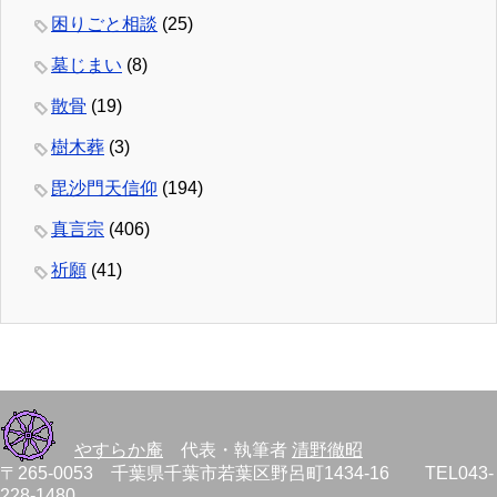
困りごと相談
(25)
墓じまい
(8)
散骨
(19)
樹木葬
(3)
毘沙門天信仰
(194)
真言宗
(406)
祈願
(41)
やすらか庵
代表・執筆者
清野徹昭
〒265-0053 千葉県千葉市若葉区野呂町1434-16 TEL043-
228-1480