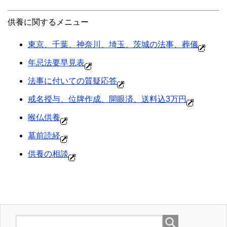
供養に関するメニュー
東京、千葉、神奈川、埼玉、茨城の法事、葬儀
年忌法要早見表
法事に付いての質疑応答
戒名授与、位牌作成、開眼済、送料込3万円
喉仏供養
墓前読経
供養の相談