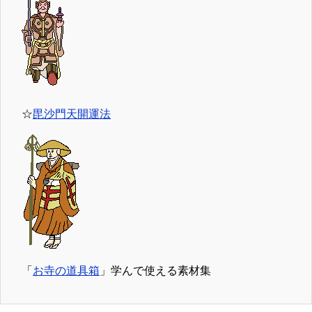
☆
毘沙門天開運法
「
お寺の道具箱
」学んで使える素材集