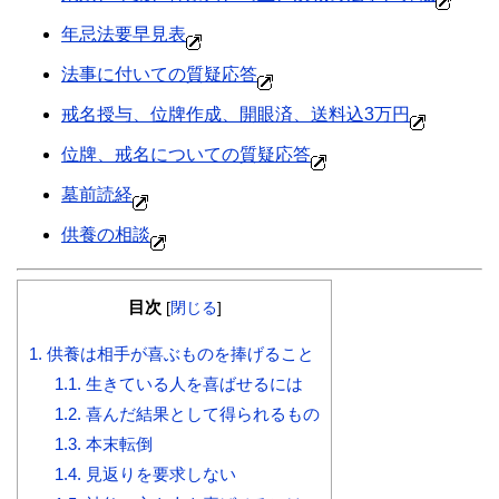
年忌法要早見表
法事に付いての質疑応答
戒名授与、位牌作成、開眼済、送料込3万円
位牌、戒名についての質疑応答
墓前読経
供養の相談
目次
[
閉じる
]
1.
供養は相手が喜ぶものを捧げること
1.1.
生きている人を喜ばせるには
1.2.
喜んだ結果として得られるもの
1.3.
本末転倒
1.4.
見返りを要求しない