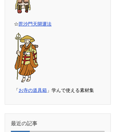
☆
毘沙門天開運法
「
お寺の道具箱
」学んで使える素材集
最近の記事