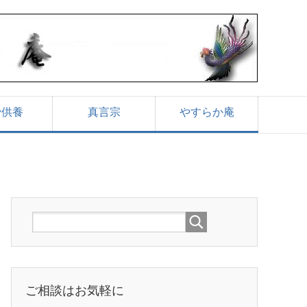
骨供養
真言宗
やすらか庵
ご相談はお気軽に