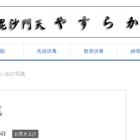
願
先祖供養
散骨供養
納
思い出の写真
真
5日
お焚き上げ