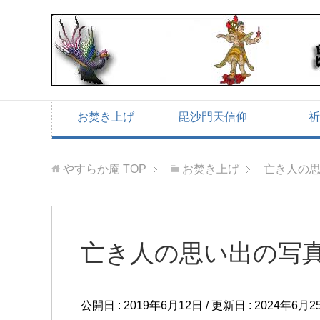
お焚き上げ
毘沙門天信仰
祈
やすらか庵
TOP
お焚き上げ
亡き人の
亡き人の思い出の写
公開日 :
2019年6月12日
/ 更新日 :
2024年6月2