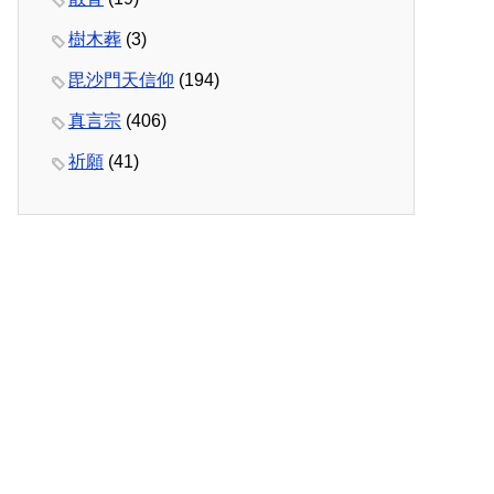
樹木葬
(3)
毘沙門天信仰
(194)
真言宗
(406)
祈願
(41)