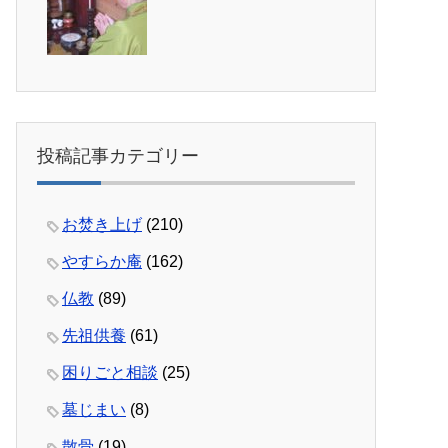
投稿記事カテゴリー
お焚き上げ
(210)
やすらか庵
(162)
仏教
(89)
先祖供養
(61)
困りごと相談
(25)
墓じまい
(8)
散骨
(19)