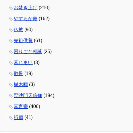
お焚き上げ
(210)
やすらか庵
(162)
仏教
(90)
先祖供養
(61)
困りごと相談
(25)
墓じまい
(8)
散骨
(19)
樹木葬
(3)
毘沙門天信仰
(194)
真言宗
(406)
祈願
(41)