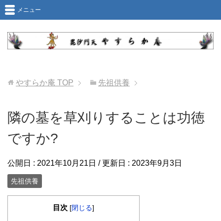
メニュー
やすらか庵
TOP
先祖供養
隣の墓を草刈りすることは功徳
ですか?
公開日 :
2021年10月21日
/ 更新日 :
2023年9月3日
先祖供養
目次
[
閉じる
]