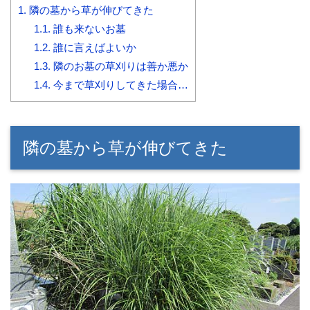
1.
隣の墓から草が伸びてきた
1.1.
誰も来ないお墓
1.2.
誰に言えばよいか
1.3.
隣のお墓の草刈りは善か悪か
1.4.
今まで草刈りしてきた場合…
隣の墓から草が伸びてきた