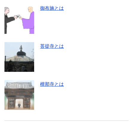
御布施とは
菩提寺とは
檀那寺とは