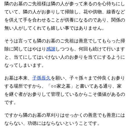
隣のお墓のご先祖様は隣の人が参って来るのを心待ちにし
ていて、隣の人がお参りして掃除し、花や供物、線香など
を供えて手を合わせることが供養になるのであり、関係の
無い人がしてくれても嬉しい事ではありません。
そうは言っても隣のお墓のご先祖は善意でしてもらった掃
除に関してはやはり
感謝
しつつも、何回も続けて行います
と、当てにしてはいけない人のお参りを当てにするように
なってしまいます。
お墓は本来、
子孫長久
を願い、子々孫々まで仲良くお参り
する場所ですから、「○○家之墓」と書いてある通り、家
を継ぐ者がお参りして管理しているからこそ価値があるの
です。
ですから隣のお墓の草刈りはせっかくの善意でも善意には
ならない、功徳にはならないということです。