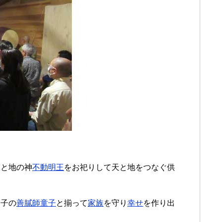
天と地の神
不動明王
をお祀りして天と地をつなぐ供
、子の
善膩師童子
と揃って
家族
を守り
幸せ
を作り出