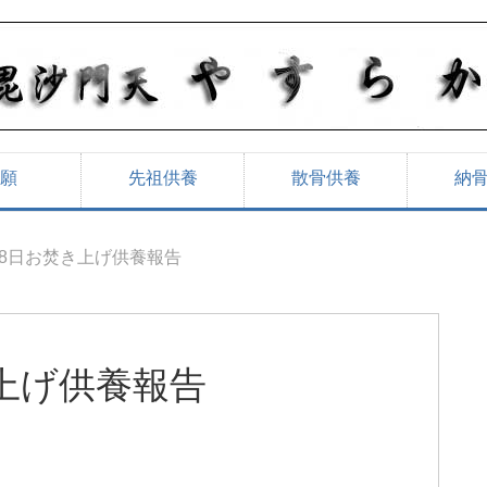
願
先祖供養
散骨供養
納
5月8日お焚き上げ供養報告
き上げ供養報告