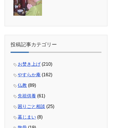
投稿記事カテゴリー
お焚き上げ
(210)
やすらか庵
(162)
仏教
(89)
先祖供養
(61)
困りごと相談
(25)
墓じまい
(8)
散骨
(19)