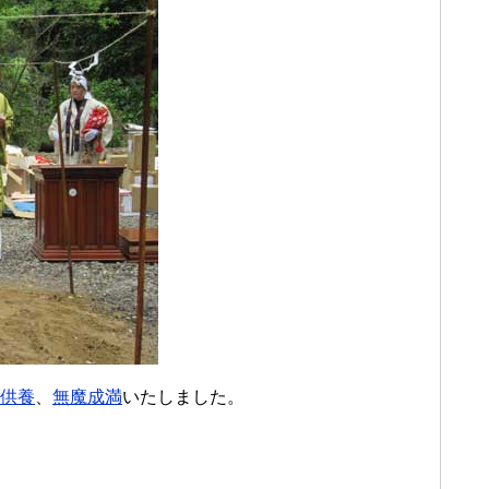
供養
、
無魔成満
いたしました。