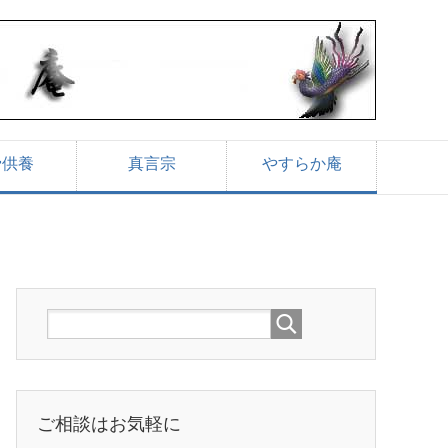
骨供養
真言宗
やすらか庵
ご相談はお気軽に