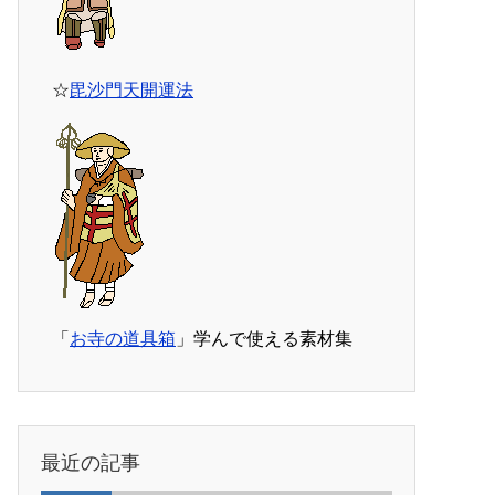
☆
毘沙門天開運法
「
お寺の道具箱
」学んで使える素材集
最近の記事