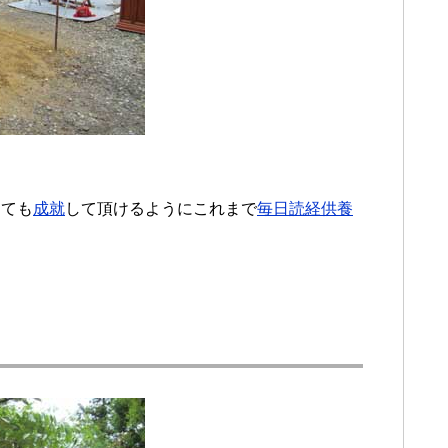
しても
成就
して頂けるようにこれまで
毎日読経供養