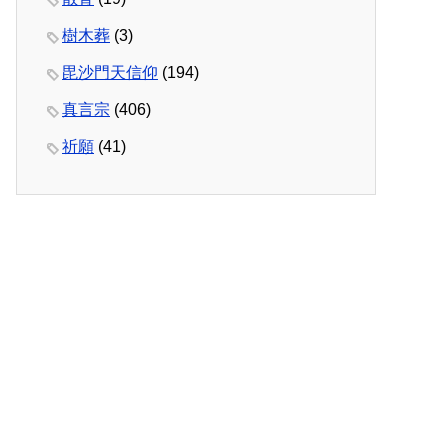
樹木葬
(3)
毘沙門天信仰
(194)
真言宗
(406)
祈願
(41)