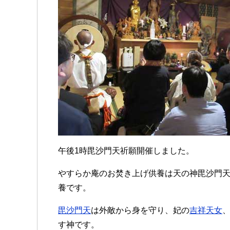
午後1時毘沙門天祈願開催しました。
やすらか庵のお焚き上げ供養は天の神毘沙門
養です。
毘沙門天
は外敵から身を守り、妃の
吉祥天女
す神です。