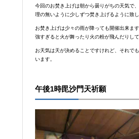
今回のお焚き上げは朝から曇りがちの天気で
理の無いように少しずつ焚き上げるように致
お焚き上げは少々の雨が降っても開催出来ま
強すぎると火が舞ったり火の粉が飛んだりし
お天気は天が決めることですけれど、それで
います。
午後1時毘沙門天祈願