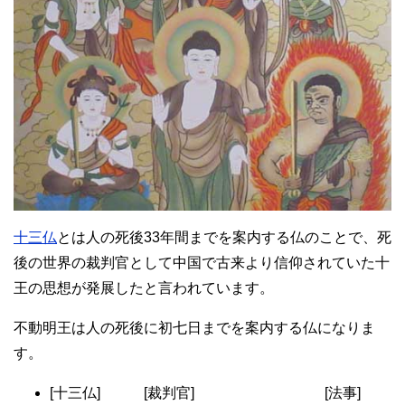
十三仏
とは人の死後33年間までを案内する仏のことで、死
後の世界の裁判官として中国で古来より信仰されていた十
王の思想が発展したと言われています。
不動明王は人の死後に初七日までを案内する仏になりま
す。
[十三仏] [裁判官] [法事]