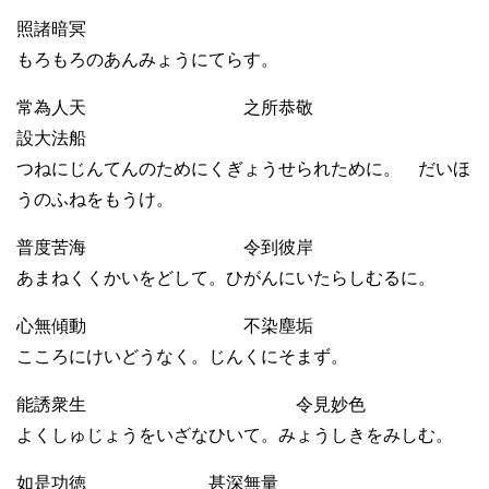
照諸暗冥
もろもろのあんみょうにてらす。
常為人天 之所恭敬
設大法船
つねにじんてんのためにくぎょうせられために。 だいほ
うのふねをもうけ。
普度苦海 令到彼岸
あまねくくかいをどして。ひがんにいたらしむるに。
心無傾動 不染塵垢
こころにけいどうなく。じんくにそまず。
能誘衆生 令見妙色
よくしゅじょうをいざなひいて。みょうしきをみしむ。
如是功徳 甚深無量