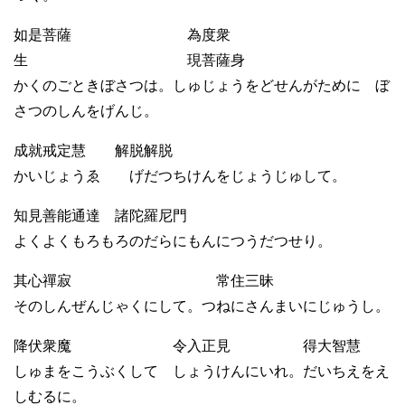
如是菩薩 為度衆
生 現菩薩身
かくのごときぼさつは。しゅじょうをどせんがために ぼ
さつのしんをげんじ。
成就戒定慧 解脱解脱
かいじょうゑ げだつちけんをじょうじゅして。
知見善能通達 諸陀羅尼門
よくよくもろもろのだらにもんにつうだつせり。
其心禪寂 常住三昧
そのしんぜんじゃくにして。つねにさんまいにじゅうし。
降伏衆魔 令入正見 得大智慧
しゅまをこうぶくして しょうけんにいれ。だいちえをえ
しむるに。