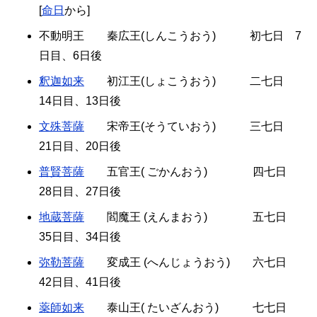
[
命日
から]
不動明王 秦広王(しんこうおう) 初七日 7
日目、6日後
釈迦如来
初江王(しょこうおう) 二七日
14日目、13日後
文殊菩薩
宋帝王(そうていおう) 三七日
21日目、20日後
普賢菩薩
五官王( ごかんおう) 四七日
28日目、27日後
地蔵菩薩
閻魔王 (えんまおう) 五七日
35日目、34日後
弥勒菩薩
変成王 (へんじょうおう) 六七日
42日目、41日後
薬師如来
泰山王( たいざんおう) 七七日