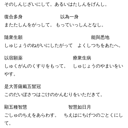
そのしんじざいにして。あるいはたしんをげんし。
復合多身 以為一身
またたしんをがっして。 もっていっしんとなし。
隨衆生願 能與悉地
しゅじょうのねがいにしたがって よくしつちをあたへ。
以宿願薬 療衆生病
しゅくがんのくすりをもって。 しゅじょうのやまいをい
やす。
是大菩薩戴五髻冠
このだいぼさつはごけのかんむりをいただきて。
顯五種智慧 智慧如日月
ごしゅのちえをあらわす。 ちえはにちげつのごとくにし
て。