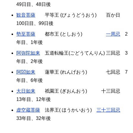
49日目、48日後
観音菩薩
平等王 (びょうどうおう) 百か日
100日目、99日後
勢至菩薩
都市王 (としおう)
一周忌
2
年目、1年後
阿弥陀如来
五道転輪王(ごどうてんりん) 三回忌 3
年目、2年後
阿閦如来
蓮華王 (れんげおう) 七回忌 7
年目、6年後
大日如来
祇園王 (ぎおんおう) 十三回忌
13年目、12年後
虚空蔵菩薩
法界王( ほうかいおう)
三十三回忌
33年目、32年後