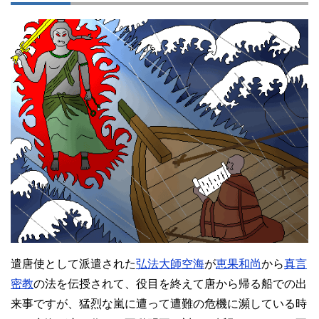
遣唐使として派遣された
弘法大師空海
が
恵果和尚
から
真言
密教
の法を伝授されて、役目を終えて唐から帰る船での出
来事ですが、猛烈な嵐に遭って遭難の危機に瀕している時