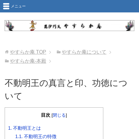
メニュー
やすらか庵
TOP
やすらか庵について
やすらか庵-本殿
不動明王の真言と印、功徳につ
いて
目次
[
閉じる
]
1.
不動明王とは
1.1.
不動明王の特徴