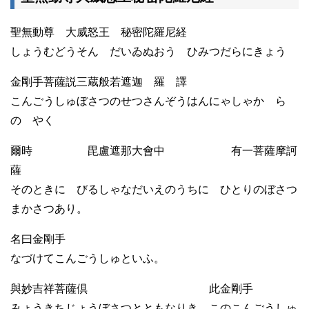
聖無動尊 大威怒王 秘密陀羅尼経
しょうむどうそん だいゐぬおう ひみつだらにきょう
金剛手菩薩説三蔵般若遮迦 羅 譯
こんごうしゅぼさつのせつさんぞうはんにゃしゃか ら
の やく
爾時 毘盧遮那大會中 有一菩薩摩訶
薩
そのときに びるしゃなだいえのうちに ひとりのぼさつ
まかさつあり。
名曰金剛手
なづけてこんごうしゅといふ。
與妙吉祥菩薩倶 此金剛手
みょうきちじょうぼさつとともなりき。このこんごうしゅ