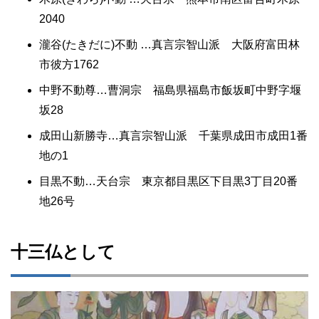
2040
瀧谷(たきだに)不動 …真言宗智山派 大阪府富田林
市彼方1762
中野不動尊…曹洞宗 福島県福島市飯坂町中野字堰
坂28
成田山新勝寺…真言宗智山派 千葉県成田市成田1番
地の1
目黒不動…天台宗 東京都目黒区下目黒3丁目20番
地26号
十三仏として