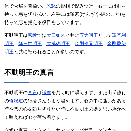
体で火焔を背負い、
忿怒
の形相で睨みつけ、右手には剣を
持って悪を切り払い、左手には羂索(けんざく-縄のこと)を
持って悪を捕える役目をしています。
不動明王は
密教
では
大日如来
と共に
五大明王
として
軍荼利
明王
、
降三世明王
、
大威徳明王
、
金剛夜叉明王
、
金剛愛染
明王
と共に祀られることが多いのです。
不動明王の真言
不動明王の
真言
は
護摩
を焚く時に唱えます、また山岳修行
の
修験道
の行者さんもよく唱えます。心の中に迷いがある
時や悪の心を断ち切りたい時に不動明王の姿を思い浮かべ
て唱えれば心が落ち着きます。
☆短い真言 ノウマク サマンダ バザラ ダンカン