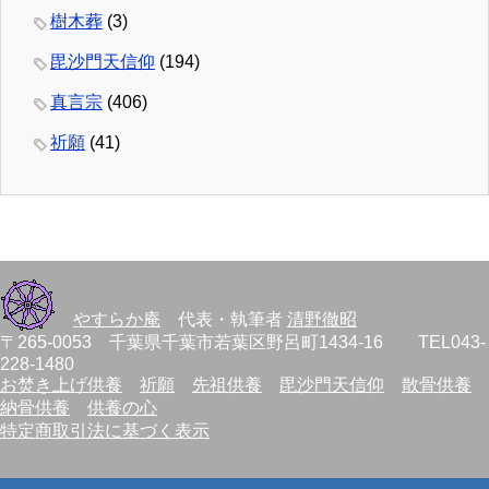
樹木葬
(3)
毘沙門天信仰
(194)
真言宗
(406)
祈願
(41)
やすらか庵
代表・執筆者
清野徹昭
〒265-0053 千葉県千葉市若葉区野呂町1434-16 TEL043-
228-1480
お焚き上げ供養
祈願
先祖供養
毘沙門天信仰
散骨供養
納骨供養
供養の心
特定商取引法に基づく表示