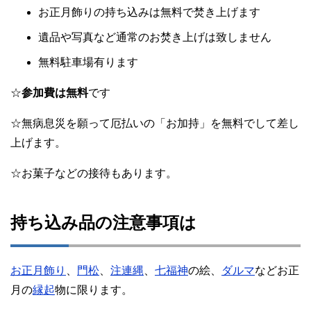
お正月飾りの持ち込みは無料で焚き上げます
遺品や写真など通常のお焚き上げは致しません
無料駐車場有ります
☆
参加費は無料
です
☆無病息災を願って厄払いの「お加持」を無料でして差し
上げます。
☆お菓子などの接待もあります。
持ち込み品の注意事項は
お正月飾り
、
門松
、
注連縄
、
七福神
の絵、
ダルマ
などお正
月の
縁起
物に限ります。