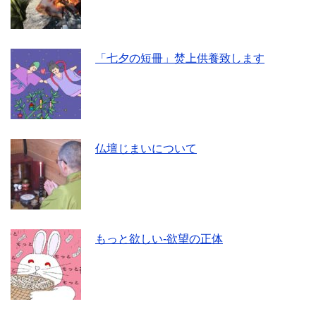
「七夕の短冊」焚上供養致します
仏壇じまいについて
もっと欲しい-欲望の正体