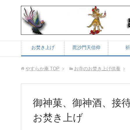
お焚き上げ
毘沙門天信仰
祈
やすらか庵
TOP
お寺のお焚き上げ供養
御神菓、御神酒、接
お焚き上げ