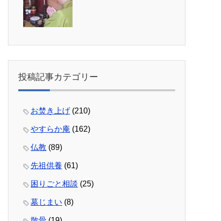
投稿記事カテゴリー
お焚き上げ
(210)
やすらか庵
(162)
仏教
(89)
先祖供養
(61)
困りごと相談
(25)
墓じまい
(8)
散骨
(19)