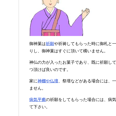
御神菓は
祈願
や祈祷してもらった時に御札と
りし、御神菓はすぐに頂いて構いません。
神仏の力が入ったお菓子であり、既に祈願し
つ頂けば良いのです。
家に
神棚や仏壇
、祭壇などがある場合には、
ません。
病気平癒
の祈願をしてもらった場合には、病
て下さい。