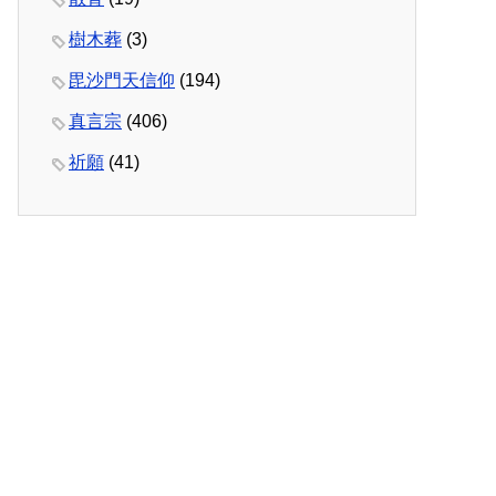
樹木葬
(3)
毘沙門天信仰
(194)
真言宗
(406)
祈願
(41)