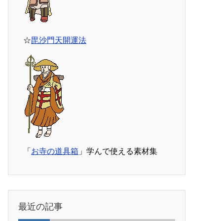
☆
毘沙門天開運法
「
お寺の道具箱
」学んで使える素材集
最近の記事