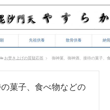
願
先祖供養
散骨供養
納
お焚き上げの質疑応答
御神菓、御神酒、接待の菓子、
待の菓子、食べ物などの