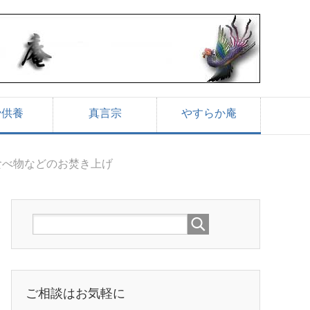
骨供養
真言宗
やすらか庵
食べ物などのお焚き上げ
ご相談はお気軽に