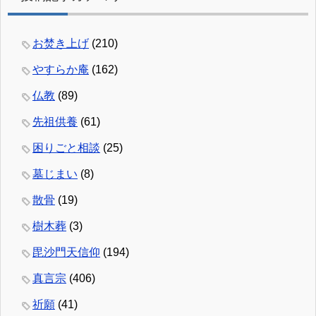
お焚き上げ
(210)
やすらか庵
(162)
仏教
(89)
先祖供養
(61)
困りごと相談
(25)
墓じまい
(8)
散骨
(19)
樹木葬
(3)
毘沙門天信仰
(194)
真言宗
(406)
祈願
(41)