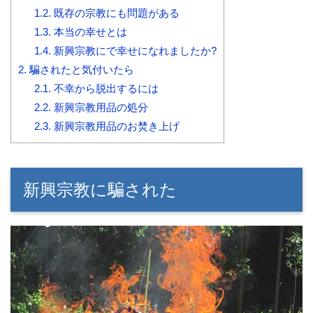
1.2.
既存の宗教にも問題がある
1.3.
本当の幸せとは
1.4.
新興宗教にで幸せになれましたか?
2.
騙されたと気付いたら
2.1.
不幸から脱出するには
2.2.
新興宗教用品の処分
2.3.
新興宗教用品のお焚き上げ
新興宗教に騙された