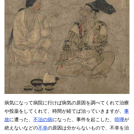
病気になって病院に行けば病気の原因を調べてくれて治療
や投薬をしてくれて、時間が経てば治っていきますが、
事
故
に遭った、
不治の病
になった、事件を起こした、
喧嘩
が
絶えないなどの
不幸
の原因は分からないもので、不幸を治