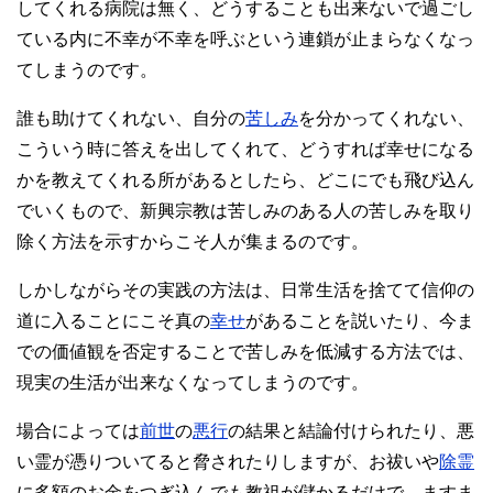
してくれる病院は無く、どうすることも出来ないで過ごし
ている内に不幸が不幸を呼ぶという連鎖が止まらなくなっ
てしまうのです。
誰も助けてくれない、自分の
苦しみ
を分かってくれない、
こういう時に答えを出してくれて、どうすれば幸せになる
かを教えてくれる所があるとしたら、どこにでも飛び込ん
でいくもので、新興宗教は苦しみのある人の苦しみを取り
除く方法を示すからこそ人が集まるのです。
しかしながらその実践の方法は、日常生活を捨てて信仰の
道に入ることにこそ真の
幸せ
があることを説いたり、今ま
での価値観を否定することで苦しみを低減する方法では、
現実の生活が出来なくなってしまうのです。
場合によっては
前世
の
悪行
の結果と結論付けられたり、悪
い霊が憑りついてると脅されたりしますが、お祓いや
除霊
に多額のお金をつぎ込んでも教祖が儲かるだけで、ますま