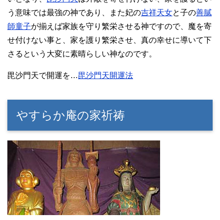
う意味では最強の神であり、また妃の
吉祥天女
と子の
善膩
師童子
が揃えば家族を守り繁栄させる神ですので、魔を寄
せ付けない事と、家を護り繁栄させ、真の幸せに導いて下
さるという大変に素晴らしい神なのです。
毘沙門天で開運を…
毘沙門天開運法
やすらか庵の家祈祷