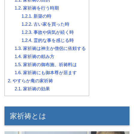
1.2.
家祈祷を行う時期
1.2.1.
新築の時
1.2.2.
古い家を買った時
1.2.3.
事故や病気が続く時
1.2.4.
霊的な事を感じる時
1.3.
家祈祷は神主か僧侶に依頼する
1.4.
家祈祷の頼み方
1.5.
家祈祷の御布施、祈祷料は
1.6.
家祈祷にも御本尊が居ます
2.
やすらか庵の家祈祷
2.1.
家祈祷の効果
家祈祷とは