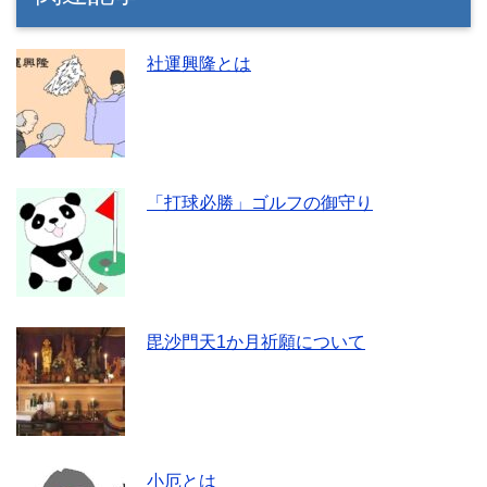
社運興隆とは
「打球必勝」ゴルフの御守り
毘沙門天1か月祈願について
小厄とは