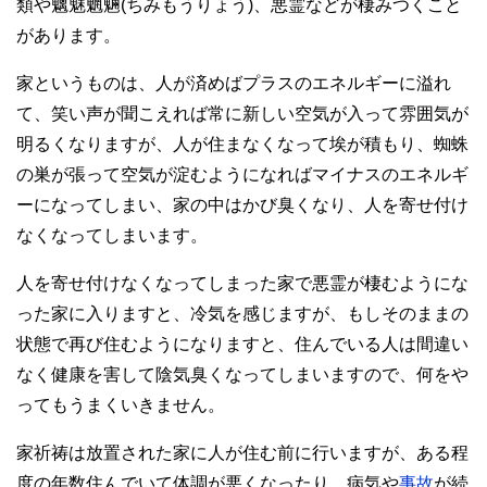
類や魑魅魍魎(ちみもうりょう)、悪霊などが棲みつくこと
があります。
家というものは、人が済めばプラスのエネルギーに溢れ
て、笑い声が聞こえれば常に新しい空気が入って雰囲気が
明るくなりますが、人が住まなくなって埃が積もり、蜘蛛
の巣が張って空気が淀むようになればマイナスのエネルギ
ーになってしまい、家の中はかび臭くなり、人を寄せ付け
なくなってしまいます。
人を寄せ付けなくなってしまった家で悪霊が棲むようにな
った家に入りますと、冷気を感じますが、もしそのままの
状態で再び住むようになりますと、住んでいる人は間違い
なく健康を害して陰気臭くなってしまいますので、何をや
ってもうまくいきません。
家祈祷は放置された家に人が住む前に行いますが、ある程
度の年数住んでいて体調が悪くなったり、病気や
事故
が続