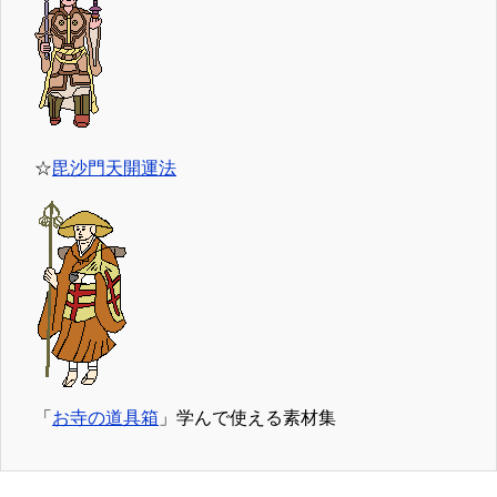
☆
毘沙門天開運法
「
お寺の道具箱
」学んで使える素材集