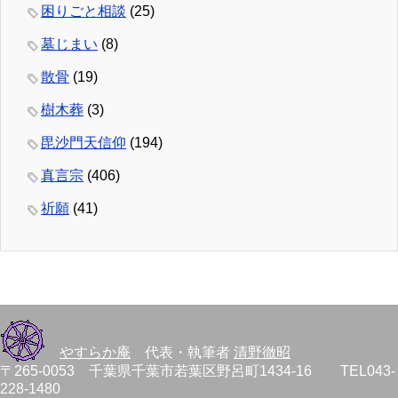
困りごと相談
(25)
墓じまい
(8)
散骨
(19)
樹木葬
(3)
毘沙門天信仰
(194)
真言宗
(406)
祈願
(41)
やすらか庵
代表・執筆者
清野徹昭
〒265-0053 千葉県千葉市若葉区野呂町1434-16 TEL043-
228-1480