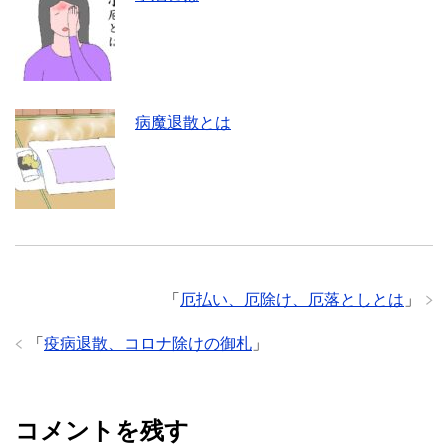
病魔退散とは
「
厄払い、厄除け、厄落としとは
」
「
疫病退散、コロナ除けの御札
」
コメントを残す