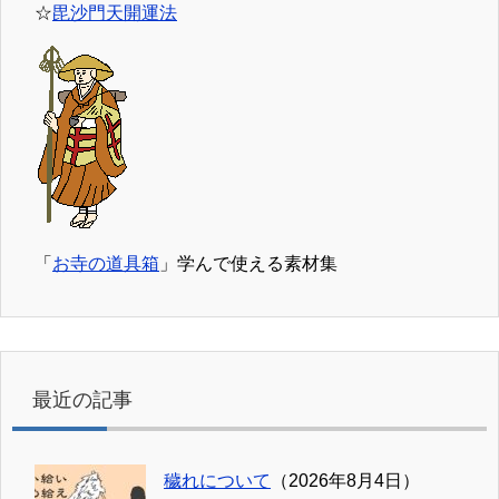
☆
毘沙門天開運法
「
お寺の道具箱
」学んで使える素材集
最近の記事
穢れについて
（2026年8月4日）