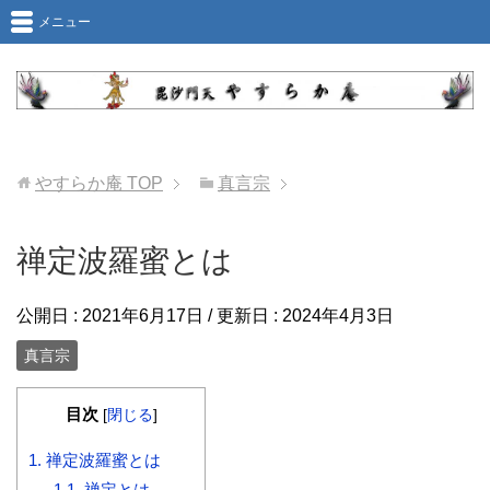
メニュー
やすらか庵
TOP
真言宗
禅定波羅蜜とは
公開日 :
2021年6月17日
/ 更新日 :
2024年4月3日
真言宗
目次
[
閉じる
]
1.
禅定波羅蜜とは
1.1.
禅定とは