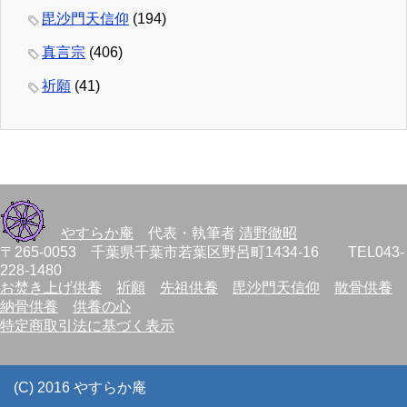
毘沙門天信仰
(194)
真言宗
(406)
祈願
(41)
やすらか庵
代表・執筆者
清野徹昭
〒265-0053 千葉県千葉市若葉区野呂町1434-16 TEL043-
228-1480
お焚き上げ供養
祈願
先祖供養
毘沙門天信仰
散骨供養
納骨供養
供養の心
特定商取引法に基づく表示
(C) 2016 やすらか庵