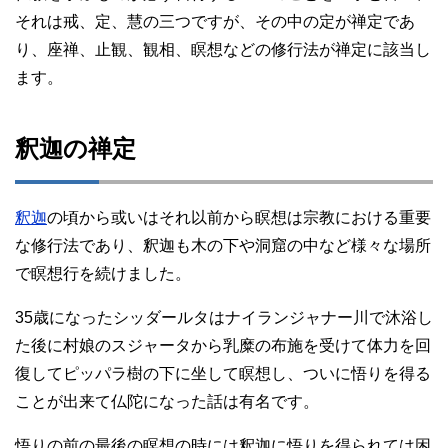
それは戒、定、慧の三つですが、その中の定が禅定であ
り、座禅、止観、観相、瞑想などの修行法が禅定に該当し
ます。
釈迦の禅定
釈迦
の頃から或いはそれ以前から瞑想は宗教における重要
な修行法であり、釈迦も木の下や洞窟の中など様々な場所
で瞑想行を続けました。
35歳になったシッダールタはナイランジャナー川で沐浴し
た後に村娘のスジャータから乳糜の布施を受けて体力を回
復してピッパラ樹の下に坐して瞑想し、ついに悟りを得る
ことが出来て仏陀になった話は有名です。
悟りの前の最後の瞑想の時には釈迦に悟りを得られては困