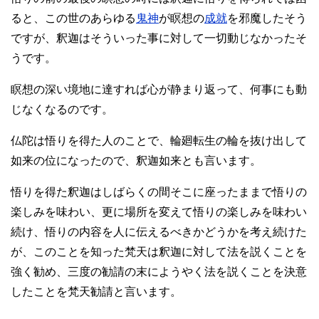
ると、この世のあらゆる
鬼神
が瞑想の
成就
を邪魔したそう
ですが、釈迦はそういった事に対して一切動じなかったそ
うです。
瞑想の深い境地に達すれば心が静まり返って、何事にも動
じなくなるのです。
仏陀は悟りを得た人のことで、輪廻転生の輪を抜け出して
如来の位になったので、釈迦如来とも言います。
悟りを得た釈迦はしばらくの間そこに座ったままで悟りの
楽しみを味わい、更に場所を変えて悟りの楽しみを味わい
続け、悟りの内容を人に伝えるべきかどうかを考え続けた
が、このことを知った梵天は釈迦に対して法を説くことを
強く勧め、三度の勧請の末にようやく法を説くことを決意
したことを梵天勧請と言います。