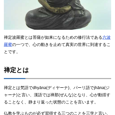
禅定波羅蜜とは菩薩が如来になるための修行法である
六波
羅蜜
の一つで、心の動きを止めて真実の世界に到達するこ
とです。
禅定とは
禅定とは梵語でdhyāna(ディヤーナ)、パーリ語でjhāna(ジ
ャーナ)と言い、漢語では禅那(ぜんな)となり、心が動揺す
ることなく、静まり返った状態のことを言います。
仏教を学ぶものが必ず習得する三つのことを三学と言い、