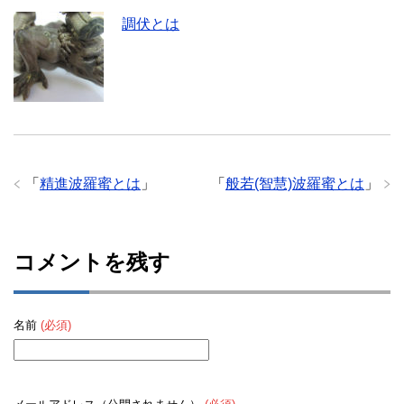
調伏とは
「
精進波羅蜜とは
」
「
般若(智慧)波羅蜜とは
」
コメントを残す
名前
(必須)