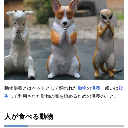
動物供養とはペットとして飼われた
動物
の
供養
、或いは
殺
生
して利用された動物の魂を鎮めるための供養のこと。
人が食べる動物