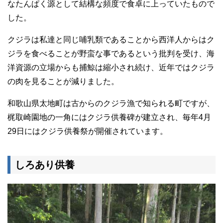
なたんぱく源として結構な頻度で食卓に上っていたもので
した。
クジラは私達と同じ哺乳類であることから西洋人からはク
ジラを食べることが野蛮な事であるという批判を受け、海
洋資源の立場からも捕鯨は縮小され続け、近年ではクジラ
の肉を見ることが減りました。
和歌山県太地町は古からのクジラ漁で知られる町ですが、
梶取崎園地の一角にはクジラ供養碑が建立され、毎年4月
29日にはクジラ供養祭が開催されています。
しろあり供養