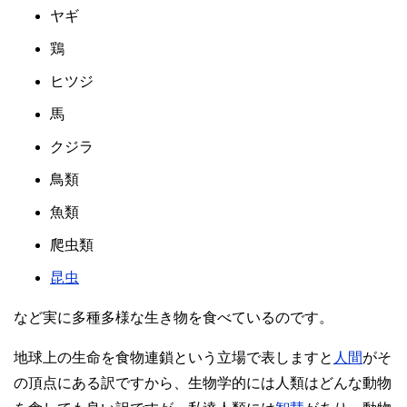
ヤギ
鶏
ヒツジ
馬
クジラ
鳥類
魚類
爬虫類
昆虫
など実に多種多様な生き物を食べているのです。
地球上の生命を食物連鎖という立場で表しますと
人間
がそ
の頂点にある訳ですから、生物学的には人類はどんな動物