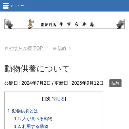
メニュー
やすらか庵
TOP
仏教
動物供養について
公開日 :
2024年7月2日
/ 更新日 :
2025年9月12日
仏教
目次
[
閉じる
]
1.
動物供養とは
1.1.
人が食べる動物
1.2.
利用する動物