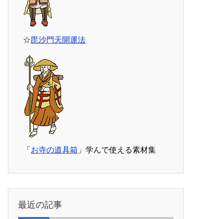
☆
毘沙門天開運法
「
お寺の道具箱
」学んで使える素材集
最近の記事