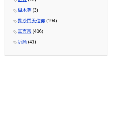
樹木葬
(3)
毘沙門天信仰
(194)
真言宗
(406)
祈願
(41)