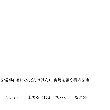
を偏袒右肩(へんだんうけん)、両肩を覆う着方を通
衣
（じょうえ）
・上著衣
（じょうちゃくえ）などの