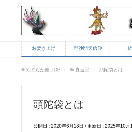
お焚き上げ
毘沙門天信仰
祈
やすらか庵
TOP
真言宗
頭陀袋とは
頭陀袋とは
公開日 :
2020年6月18日
/ 更新日 :
2025年10月