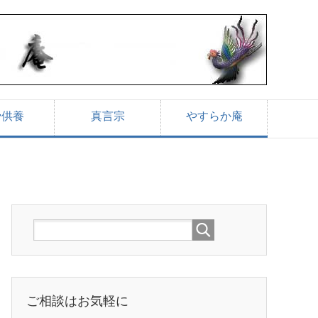
骨供養
真言宗
やすらか庵
ご相談はお気軽に