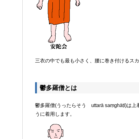
三衣の中でも最も小さく、腰に巻き付けるス
鬱多羅僧とは
鬱多羅僧(うったらそう uttarā saṃghā
うに着用します。