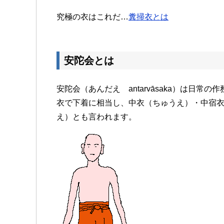
究極の衣はこれだ…
糞掃衣とは
安陀会とは
安陀会（あんだえ antarvāsaka）は日
衣で下着に相当し、中衣
（ちゅうえ）
・中宿
え）とも言われます。