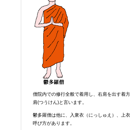
僧院内での修行全般で着用し、右肩を出す着方
肩(つうけん)と言います。
鬱多羅僧は他に、入衆衣
（にっしゅえ）
、上
呼び方があります。