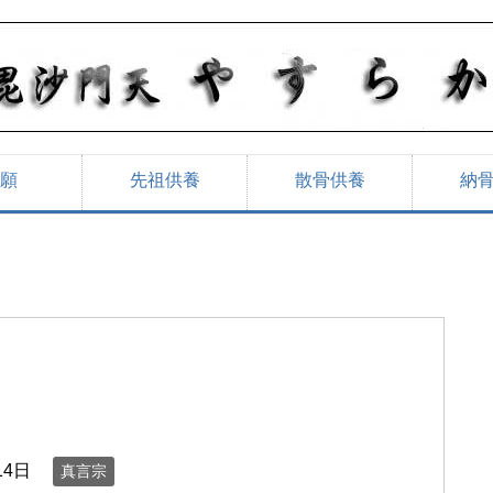
願
先祖供養
散骨供養
納
14日
真言宗