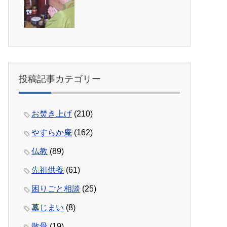
投稿記事カテゴリー
お焚き上げ
(210)
やすらか庵
(162)
仏教
(89)
先祖供養
(61)
困りごと相談
(25)
墓じまい
(8)
散骨
(19)