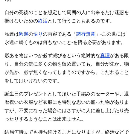
自分の死後のことを想定して周囲の人に出来るだけ迷惑を
掛けないための
終活
として行うこともあるのです。
私達は
釈迦
の
悟り
の内容である「
諸行無常
」-この世には
永遠に続くものは何もないこと-を悟る必要があります。
形ある物はいつか必ず滅びるという絶対的な
真理
がある限
り、自分の傍に多くの物を留め置いても、自分が先か、物
が先か、必ず無くなってしまうのですから、こだわること
をしてはいけないのです。
誕生日のプレゼントとして頂いた手編みのセーターや、還
暦祝いの衣服など衣服にも特別な思いの籠った物がありま
すが、不要になった場合にはさすがに人に差し上げたり売
ったりするようなことは出来ません。
結局何時までも持ち続けることになりますが、終活などで