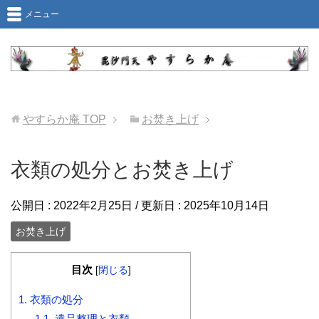
メニュー
やすらか庵
TOP
お焚き上げ
衣類の処分とお焚き上げ
公開日 :
2022年2月25日
/ 更新日 :
2025年10月14日
お焚き上げ
目次
[
閉じる
]
1.
衣類の処分
1.1.
遺品整理と衣類