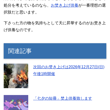
処分を考えているのなら、
お焚き上げ供養
が一番理想の選
択肢だと思います。
下さった方の物を気持ちとして天に昇華するのがお焚き上
げ供養なのです。
関連記事
次回のお焚き上げは2026年12月27日(日)
午後1時開催
「七夕の短冊」焚上供養致します