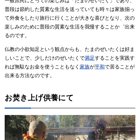
一般庶民にとっての楽しみは「たまのぜいたく」であり、
普段は節約した質素な生活を送っていても時々は家族揃っ
て外食をしたり旅行に行くことが大きな喜びとなり、次の
楽しみのために普段の質素な生活を我慢することか゛出来
るのです。
仏教の小欲知足という観点からも、たまのぜいたくは好ま
しいことで、少しだけのぜいたくで
満足
することを実践す
れば無駄なお金を使うこともなく
家族
が
平和
で居ることが
出来る方法なのです。
お焚き上げ供養にて