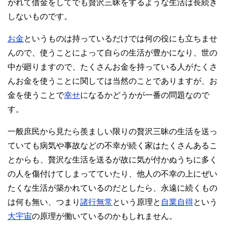
がれて借金をしてでも贅沢三昧をするような生活は長続き
しないものです。
お金
というものは持っているだけでは何の役にも立ちませ
んので、使うことによって自らの生活が豊かになり、世の
中が廻りますので、たくさんお金を持っている人がたくさ
んお金を使うことに関しては当然のことでありますが、お
金を使うことで
幸せ
になるかどうかが一番の問題なので
す。
一般庶民から見たら羨ましい限りの贅沢三昧の生活を送っ
ていても病気や事故などの不幸が続く家はたくさんあるこ
とからも、贅沢な生活を送るが故に気が付かぬうちに多く
の人を傷付けてしまってていたり、他人の不幸の上にぜい
たくな生活が築かれているのだとしたら、永遠に続くもの
は何も無い、つまり
諸行無常
という原理と
自業自得
という
大宇宙
の原理が働いているのかもしれません。