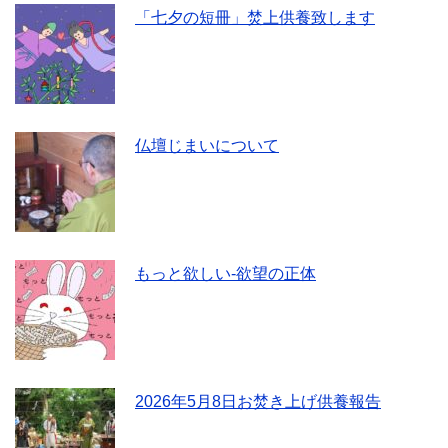
「七夕の短冊」焚上供養致します
仏壇じまいについて
もっと欲しい-欲望の正体
2026年5月8日お焚き上げ供養報告