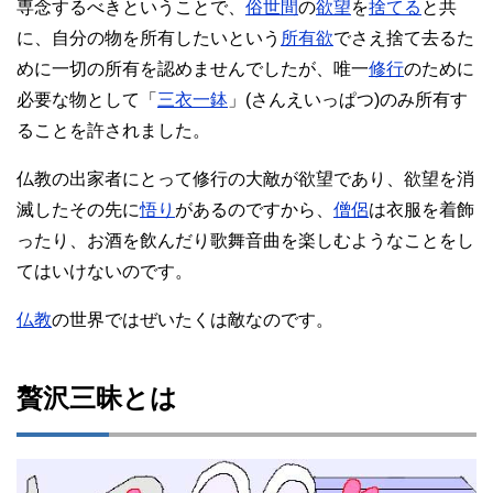
専念するべきということで、
俗世間
の
欲望
を
捨てる
と共
に、自分の物を所有したいという
所有欲
でさえ捨て去るた
めに一切の所有を認めませんでしたが、唯一
修行
のために
必要な物として「
三衣一鉢
」(さんえいっぱつ)のみ所有す
ることを許されました。
仏教の出家者にとって修行の大敵が欲望であり、欲望を消
滅したその先に
悟り
があるのですから、
僧侶
は衣服を着飾
ったり、お酒を飲んだり歌舞音曲を楽しむようなことをし
てはいけないのです。
仏教
の世界ではぜいたくは敵なのです。
贅沢三昧とは