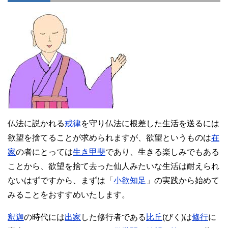
仏法に説かれる
戒律
を守り仏法に根差した生活を送るには
欲望を捨てることが求められますが、欲望というものは
在
家
の者にとっては
生き甲斐
であり、生きる楽しみでもある
ことから、欲望を捨て去った仙人みたいな生活は耐えられ
ないはずですから、まずは「
小欲知足
」の実践から始めて
みることをおすすめいたします。
釈迦
の時代には
出家
した修行者である
比丘
(びく)は
修行
に