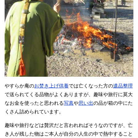
やすらか庵の
お焚き上げ供養
では亡くなった方の
遺品整理
で送られてくる品物がよくありますが、趣味や旅行に莫大
なお金を使ったと思われる
写真
や
思い出
の品が箱の中にた
くさん詰められています。
趣味や旅行などは贅沢だと言われればそうなのですが、亡
き人が残した物はご本人が自分の人生の中で熱中すること