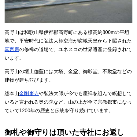
高野山は和歌山県伊都郡高野町にある標高約800mの平坦
地で、平安時代に弘法大師空海が嵯峨天皇から下賜された
真言宗
の修禅の道場で、ユネスコの世界遺産に登録されて
います。
高野山の壇上伽藍には大塔、金堂、御影堂、不動堂などの
建物が建ち並びます。
総本山
金剛峯寺
や弘法大師が今でも座禅を組んで瞑想して
いると言われる奥の院など、山の上が全て宗教都市になっ
ていて1200年の歴史と伝統を守り続けています。
御札や御守りは頂いた寺社にお返し