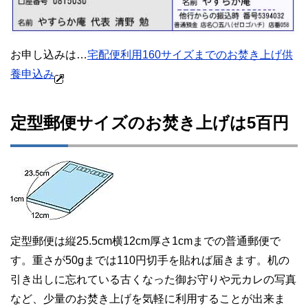
お申し込みは…
宅配便利用160サイズまでのお焚き上げ供
養申込み
定型郵便サイズのお焚き上げは5百円
定型郵便は縦25.5cm横12cm厚さ1cmまでの普通郵便で
す。重さが50gまでは110円切手を貼れば届きます。机の
引き出しに忘れている古くなった御お守りや元カレの写真
など、少量のお焚き上げを気軽に利用することが出来ま