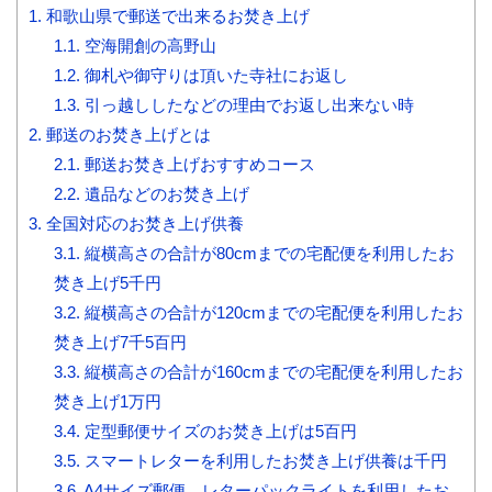
1.
和歌山県で郵送で出来るお焚き上げ
1.1.
空海開創の高野山
1.2.
御札や御守りは頂いた寺社にお返し
1.3.
引っ越ししたなどの理由でお返し出来ない時
2.
郵送のお焚き上げとは
2.1.
郵送お焚き上げおすすめコース
2.2.
遺品などのお焚き上げ
3.
全国対応のお焚き上げ供養
3.1.
縦横高さの合計が80cmまでの宅配便を利用したお
焚き上げ5千円
3.2.
縦横高さの合計が120cmまでの宅配便を利用したお
焚き上げ7千5百円
3.3.
縦横高さの合計が160cmまでの宅配便を利用したお
焚き上げ1万円
3.4.
定型郵便サイズのお焚き上げは5百円
3.5.
スマートレターを利用したお焚き上げ供養は千円
3.6.
A4サイズ郵便、レターパックライトを利用したお