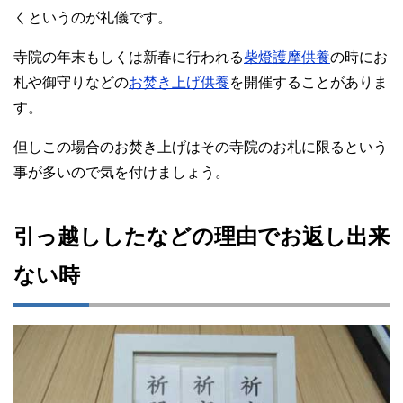
くというのが礼儀です。
寺院の年末もしくは新春に行われる
柴燈護摩供養
の時にお
札や御守りなどの
お焚き上げ供養
を開催することがありま
す。
但しこの場合のお焚き上げはその寺院のお札に限るという
事が多いので気を付けましょう。
引っ越ししたなどの理由でお返し出来
ない時