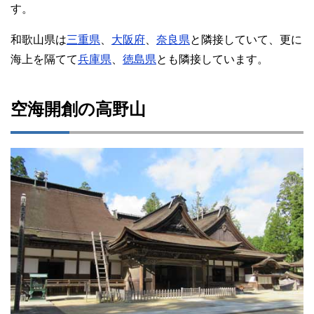
す。
和歌山県は
三重県
、
大阪府
、
奈良県
と隣接していて、更に
海上を隔てて
兵庫県
、
徳島県
とも隣接しています。
空海開創の高野山