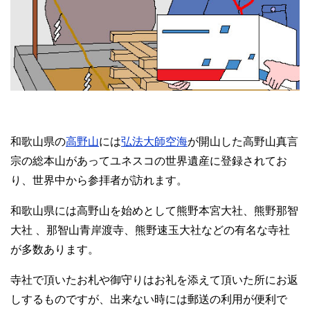
和歌山県の
高野山
には
弘法大師空海
が開山した高野山真言
宗の総本山があってユネスコの世界遺産に登録されてお
り、世界中から参拝者が訪れます。
和歌山県には高野山を始めとして熊野本宮大社、熊野那智
大社 、那智山青岸渡寺、熊野速玉大社などの有名な寺社
が多数あります。
寺社で頂いたお札や御守りはお礼を添えて頂いた所にお返
しするものですが、出来ない時には郵送の利用が便利で