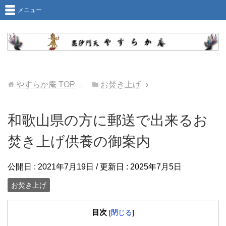
メニュー
やすらか庵
TOP
お焚き上げ
和歌山県の方に郵送で出来るお
焚き上げ供養の御案内
公開日 :
2021年7月19日
/ 更新日 :
2025年7月5日
お焚き上げ
目次
[
閉じる
]