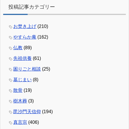
投稿記事カテゴリー
お焚き上げ
(210)
やすらか庵
(162)
仏教
(89)
先祖供養
(61)
困りごと相談
(25)
墓じまい
(8)
散骨
(19)
樹木葬
(3)
毘沙門天信仰
(194)
真言宗
(406)