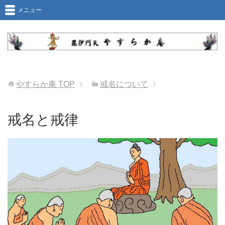
メニュー
やすらか庵
TOP
戒名について
戒名と戒律