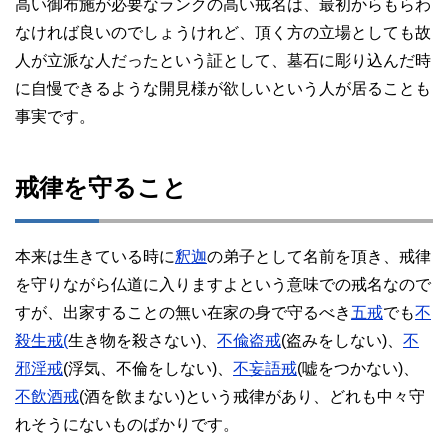
高い御布施が必要なランクの高い戒名は、最初からもらわ
なければ良いのでしょうけれど、頂く方の立場としても故
人が立派な人だったという証として、墓石に彫り込んだ時
に自慢できるような開見様が欲しいという人が居ることも
事実です。
戒律を守ること
本来は生きている時に
釈迦
の弟子として名前を頂き、戒律
を守りながら仏道に入りますよという意味での戒名なので
すが、出家することの無い在家の身で守るべき
五戒
でも
不
殺生戒(
生き物を殺さない)、
不偸盗戒
(盗みをしない)、
不
邪淫戒
(浮気、不倫をしない)、
不妄語戒
(嘘をつかない)、
不飲酒戒
(酒を飲まない)という戒律があり、どれも中々守
れそうにないものばかりです。