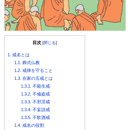
目次
[
閉じる
]
1.
戒名とは
1.1.
葬式仏教
1.2.
戒律を守ること
1.3.
在家の五戒とは
1.3.1.
不殺生戒
1.3.2.
不偸盗戒
1.3.3.
不邪淫戒
1.3.4.
不妄語戒
1.3.5.
不飲酒戒
1.4.
戒名の役割