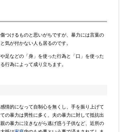
を傷つけるものと思いがちですが、暴力には言葉の
だと気が付かない人も居るのです。
手や足などの「身」を使った行為と「口」を使った
よる行為によって成り立ちます。
い感情的になって自制心を無くし、手を振り上げて
っての暴力は男性に多く、夫の暴力に対して抵抗出
父親の暴力に泣きながら逃げ惑う子供など、近所の
、大抵は
家庭
内のもめ事という事で済まされてしま