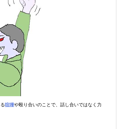
こる
喧嘩
や殴り合いのことで、話し合いではなく力