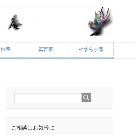
骨供養
真言宗
やすらか庵
ご相談はお気軽に