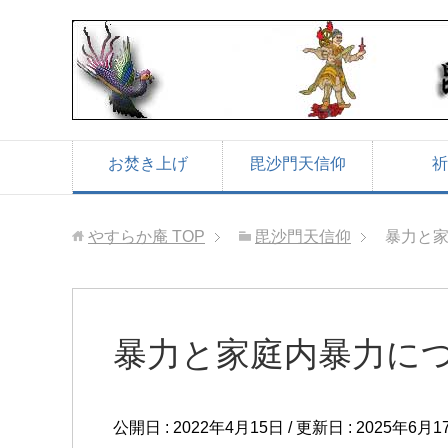
お焚き上げ
毘沙門天信仰
祈
やすらか庵
TOP
毘沙門天信仰
暴力と
暴力と家庭内暴力に
公開日 :
2022年4月15日
/ 更新日 :
2025年6月1