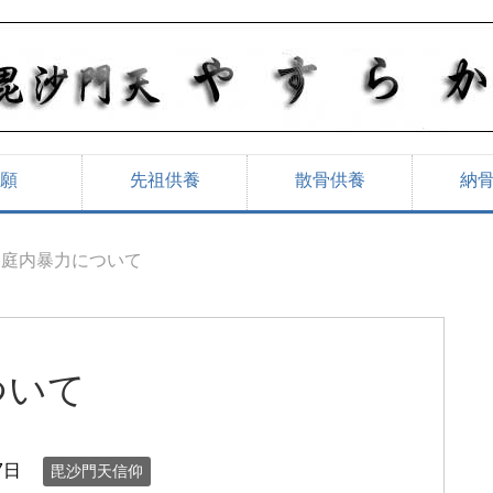
願
先祖供養
散骨供養
納
家庭内暴力について
ついて
7日
毘沙門天信仰