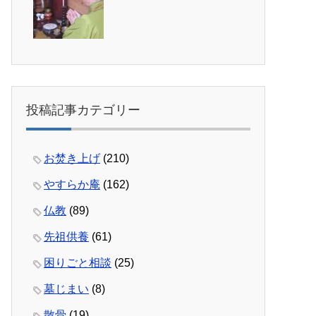
投稿記事カテゴリー
お焚き上げ
(210)
やすらか庵
(162)
仏教
(89)
先祖供養
(61)
困りごと相談
(25)
墓じまい
(8)
散骨
(19)