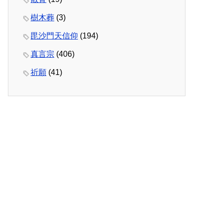
樹木葬
(3)
毘沙門天信仰
(194)
真言宗
(406)
祈願
(41)