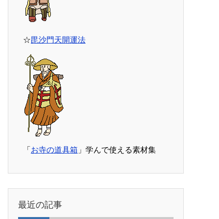
☆
毘沙門天開運法
「
お寺の道具箱
」学んで使える素材集
最近の記事