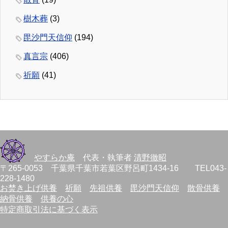
樹木葬
(3)
毘沙門天信仰
(194)
真言宗
(406)
祈願
(41)
やすらか庵
代表・執筆者
清野徹昭
〒265-0053 千葉県千葉市若葉区野呂町1434-16 TEL043-
228-1480
お焚き上げ供養
祈願
先祖供養
毘沙門天信仰
散骨供養
納骨供養
供養の心
特定商取引法に基づく表示