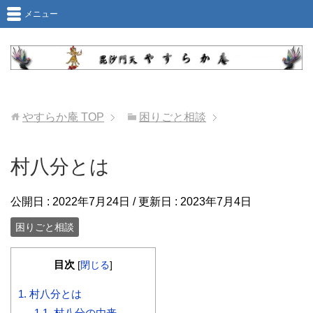
メニュー
やすらか庵
TOP
困りごと相談
村八分とは
公開日 :
2022年7月24日
/ 更新日 :
2023年7月4日
困りごと相談
目次
[
閉じる
]
1.
村八分とは
1.1.
村八分の由来