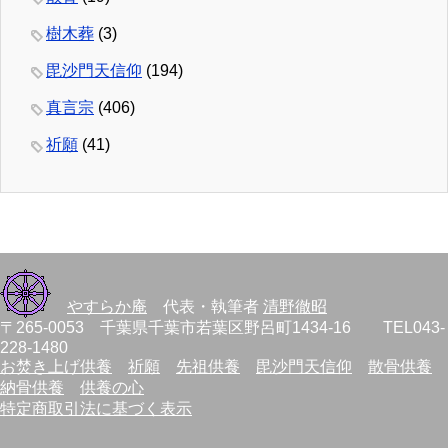
樹木葬
(3)
毘沙門天信仰
(194)
真言宗
(406)
祈願
(41)
やすらか庵
代表・執筆者
清野徹昭
〒265-0053 千葉県千葉市若葉区野呂町1434-16 TEL043-
228-1480
お焚き上げ供養
祈願
先祖供養
毘沙門天信仰
散骨供養
納骨供養
供養の心
特定商取引法に基づく表示