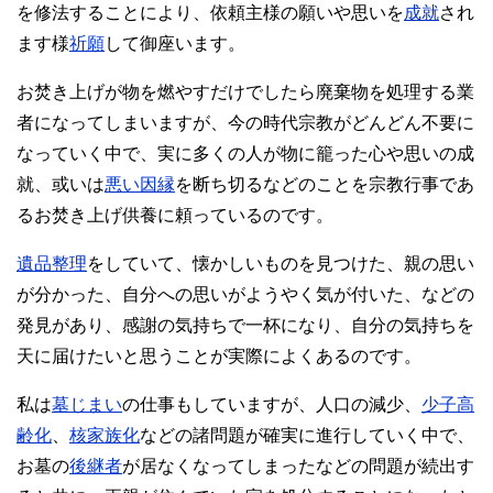
を修法することにより、依頼主様の願いや思いを
成就
され
ます様
祈願
して御座います。
お焚き上げが物を燃やすだけでしたら廃棄物を処理する業
者になってしまいますが、今の時代宗教がどんどん不要に
なっていく中で、実に多くの人が物に籠った心や思いの成
就、或いは
悪い因縁
を断ち切るなどのことを宗教行事であ
るお焚き上げ供養に頼っているのです。
遺品整理
をしていて、懐かしいものを見つけた、親の思い
が分かった、自分への思いがようやく気が付いた、などの
発見があり、感謝の気持ちで一杯になり、自分の気持ちを
天に届けたいと思うことが実際によくあるのです。
私は
墓じまい
の仕事もしていますが、人口の減少、
少子高
齢化
、
核家族化
などの諸問題が確実に進行していく中で、
お墓の
後継者
が居なくなってしまったなどの問題が続出す