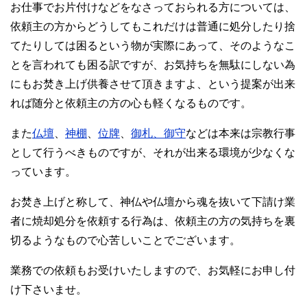
お仕事でお片付けなどをなさっておられる方については、
依頼主の方からどうしてもこれだけは普通に処分したり捨
てたりしては困るという物が実際にあって、そのようなこ
とを言われても困る訳ですが、お気持ちを無駄にしない為
にもお焚き上げ供養させて頂きますよ、という提案が出来
れば随分と依頼主の方の心も軽くなるものです。
また
仏壇
、
神棚
、
位牌
、
御札、御守
などは本来は宗教行事
として行うべきものですが、それが出来る環境が少なくな
っています。
お焚き上げと称して、神仏や仏壇から魂を抜いて下請け業
者に焼却処分を依頼する行為は、依頼主の方の気持ちを裏
切るようなもので心苦しいことでございます。
業務での依頼もお受けいたしますので、お気軽にお申し付
け下さいませ。