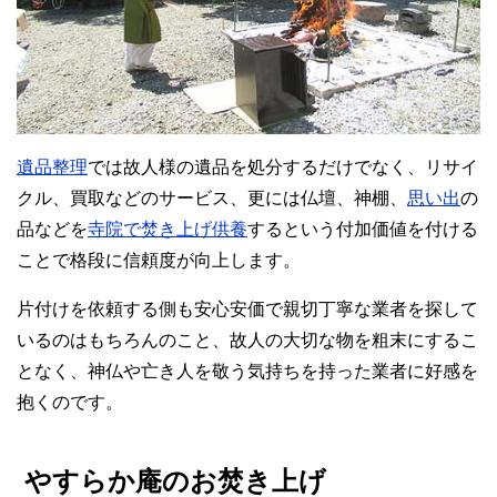
遺品整理
では故人様の遺品を処分するだけでなく、リサイ
クル、買取などのサービス、更には仏壇、神棚、
思い出
の
品などを
寺院で焚き上げ供養
するという付加価値を付ける
ことで格段に信頼度が向上します。
片付けを依頼する側も安心安価で親切丁寧な業者を探して
いるのはもちろんのこと、故人の大切な物を粗末にするこ
となく、神仏や亡き人を敬う気持ちを持った業者に好感を
抱くのです。
やすらか庵のお焚き上げ