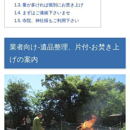
1.3.
量が多ければ個別にお焚き上げ
1.4.
まずはご連絡下さいませ
1.5.
寺院、神社様もご利用下さい
業者向け-遺品整理、片付-お焚き上
げの案内