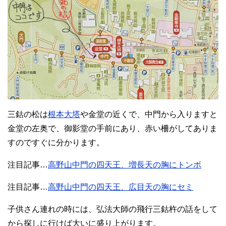
三鈷の松は
根本大塔
や金堂の近くで、中門から入りますと
金堂の左奥で、御影堂の手前にあり、赤い柵がしてありま
すのですぐに分かります。
注目記事…
高野山中門の四天王、増長天の胸にトンボ
注目記事…
高野山中門の四天王、広目天の胸にセミ
子供さん連れの時には、弘法大師の飛行三鈷杵の話をして
から探しに行けば大いに盛り上がります。