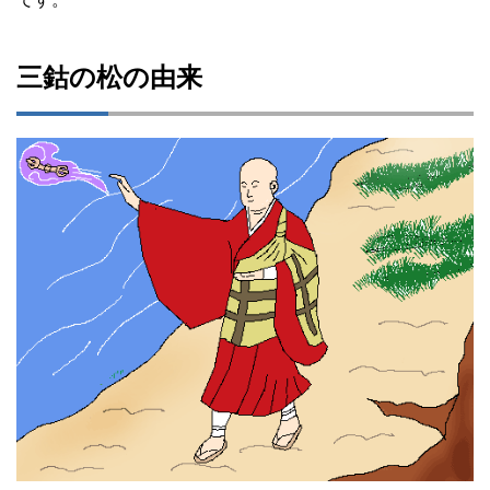
三鈷の松の由来