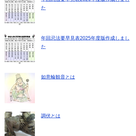
た
年回忌法要早見表2025年度版作成しまし
た
如意輪観音とは
調伏とは