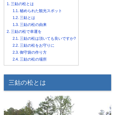
1.
三鈷の松とは
1.1.
秘められた観光スポット
1.2.
三鈷とは
1.3.
三鈷の松の由来
2.
三鈷の松で幸運を
2.1.
三鈷の松は頂いても良いですか?
2.2.
三鈷の松をお守りに
2.3.
御守袋の作り方
2.4.
三鈷の松の場所
三鈷の松とは