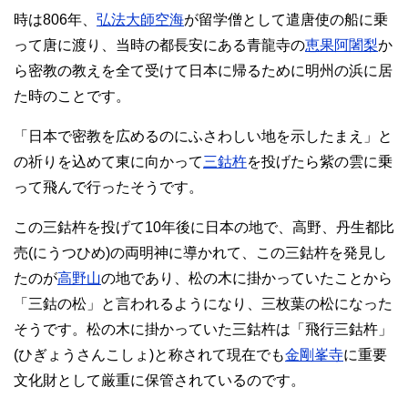
時は806年、
弘法大師空海
が留学僧として遣唐使の船に乗
って唐に渡り、当時の都長安にある青龍寺の
恵果阿闍梨
か
ら密教の教えを全て受けて日本に帰るために明州の浜に居
た時のことです。
「日本で密教を広めるのにふさわしい地を示したまえ」と
の祈りを込めて東に向かって
三鈷杵
を投げたら紫の雲に乗
って飛んで行ったそうです。
この三鈷杵を投げて10年後に日本の地で、高野、丹生都比
売(にうつひめ)の両明神に導かれて、この三鈷杵を発見し
たのが
高野山
の地であり、松の木に掛かっていたことから
「三鈷の松」と言われるようになり、三枚葉の松になった
そうです。松の木に掛かっていた三鈷杵は「飛行三鈷杵」
(ひぎょうさんこしょ)と称されて現在でも
金剛峯寺
に重要
文化財として厳重に保管されているのです。