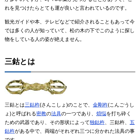
れを見つけたらとても運が良いと言われているのです。
観光ガイドや本、テレビなどで紹介されることもあって今
では多くの人が知っていて、松の木の下でこのように探し
物をしている人の姿が絶えません。
三鈷とは
三鈷とは
三鈷杵
(さんこしょ)のことで、
金剛杵
(こんごうし
ょ)と呼ばれる
密教
の
法具
の一つであり、
煩悩
を打ち砕く
ための武器であり、その形状によって
独鈷杵
、三鈷杵、
五
鈷杵
がある中で、両端がそれぞれ三つに分かれた法具の事
です。