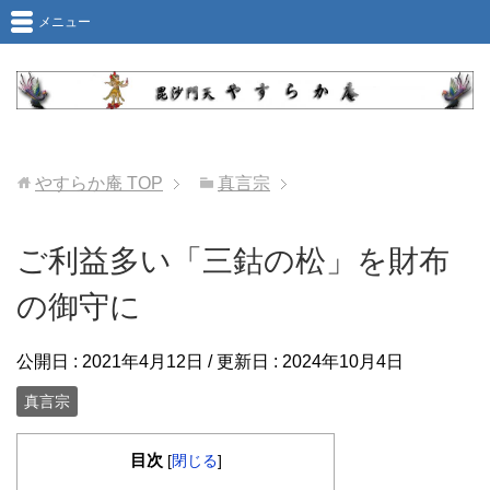
メニュー
やすらか庵
TOP
真言宗
ご利益多い「三鈷の松」を財布
の御守に
公開日 :
2021年4月12日
/ 更新日 :
2024年10月4日
真言宗
目次
[
閉じる
]