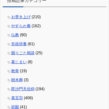
投稿記事カテゴリー
お焚き上げ
(210)
やすらか庵
(162)
仏教
(90)
先祖供養
(61)
困りごと相談
(25)
墓じまい
(8)
散骨
(19)
樹木葬
(3)
毘沙門天信仰
(194)
真言宗
(406)
祈願
(41)