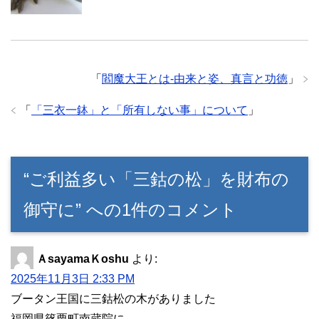
「
閻魔大王とは-由来と姿、真言と功徳
」
「
「三衣一鉢」と「所有しない事」について
」
“ご利益多い「三鈷の松」を財布の
御守に” への1件のコメント
ＡsayamaＫoshu
より:
2025年11月3日 2:33 PM
ブータン王国に三鈷松の木がありました
福岡県篠栗町南蔵院に