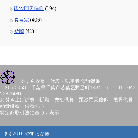
毘沙門天信仰
(194)
真言宗
(406)
祈願
(41)
やすらか庵
代表・執筆者
清野徹昭
〒265-0053 千葉県千葉市若葉区野呂町1434-16 TEL043-
228-1480
お焚き上げ供養
祈願
先祖供養
毘沙門天信仰
散骨供養
納骨供養
供養の心
特定商取引法に基づく表示
(C) 2016 やすらか庵