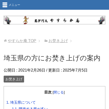
メニュー
やすらか庵
TOP
お焚き上げ
埼玉県の方にお焚き上げの案内
公開日 :
2021年2月26日
/ 更新日 :
2025年7月5日
お焚き上げ
目次
[
閉じる
]
1.
埼玉県について
1.1.
隣接する県が多い