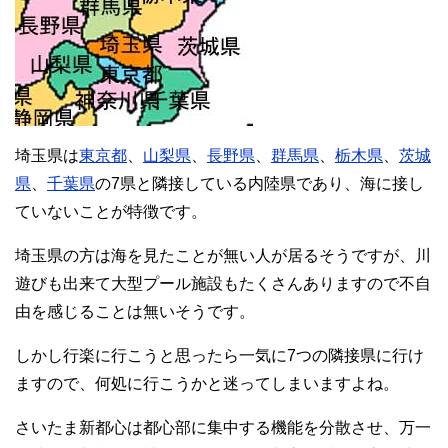
埼玉県は
東京都
、
山梨県
、
長野県
、
群馬県
、
栃木県
、
茨城
県
、
千葉県
の7県と隣接している内陸県であり、海に接し
ていないことが特徴です。
埼玉県の方は海を見たことが無い人が居るそうですが、川
遊びも出来て大型プール施設もたくさんありますので不自
由を感じることは無いそうです。
しかし行楽に行こうと思ったら一気に7つの隣接県に行け
ますので、何処に行こうかと迷ってしまいますよね。
さいたま新都心は都心部に集中する機能を分散させ、万一