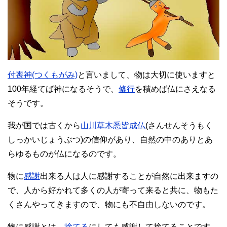
付喪神(つくもがみ)
と言いまして、物は大切に使いますと
100年経てば神になるそうで、
修行
を積めば仏にさえなる
そうです。
我が国では古くから
山川草木悉皆成仏
(さんせんそうもく
しっかいじょうぶつ)の信仰があり、自然の中のありとあ
らゆるものが仏になるのです。
物に
感謝
出来る人は人に感謝することが自然に出来ますの
で、人から好かれて多くの人が寄って来ると共に、物もた
くさんやってきますので、物にも不自由しないのです。
物に感謝とは、
捨てる
にしても感謝して捨てることです。