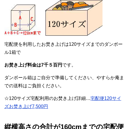
宅配便を利用したお焚き上げは120サイズまでのダンボー
ル1箱で
お焚き上げ料金は7千５百円
です。
ダンボール箱はご自分で準備してください、やすらか庵ま
での送料はご負担ください。
☆120サイズ宅配利用のお焚き上げ詳細…
宅配便120サイ
ズお焚き上げ7,500円
縦横高さの合計が160cmまでの宅配便