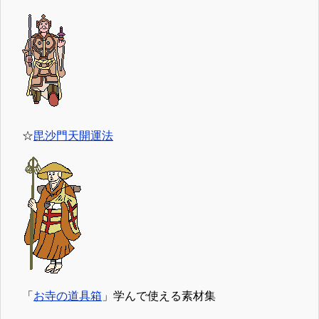
☆
毘沙門天開運法
「
お寺の道具箱
」学んで使える素材集