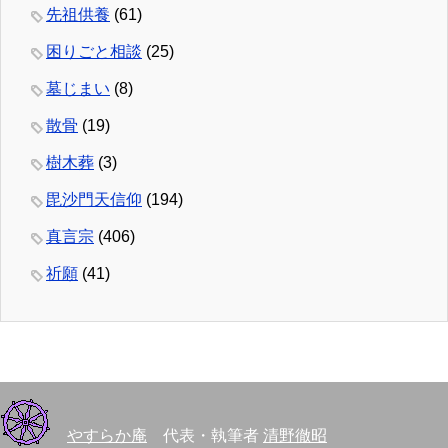
先祖供養
(61)
困りごと相談
(25)
墓じまい
(8)
散骨
(19)
樹木葬
(3)
毘沙門天信仰
(194)
真言宗
(406)
祈願
(41)
やすらか庵
代表・執筆者
清野徹昭