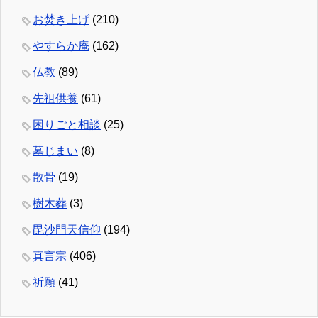
お焚き上げ
(210)
やすらか庵
(162)
仏教
(89)
先祖供養
(61)
困りごと相談
(25)
墓じまい
(8)
散骨
(19)
樹木葬
(3)
毘沙門天信仰
(194)
真言宗
(406)
祈願
(41)