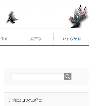
骨供養
真言宗
やすらか庵
ご相談はお気軽に