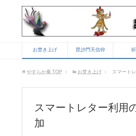
お焚き上げ
毘沙門天信仰
祈
やすらか庵
TOP
お焚き上げ
スマート
スマートレター利用
加