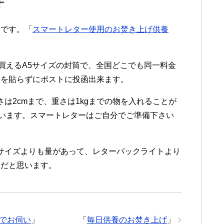
加です。「
スマートレター使用のお焚き上げ供養
で買えるA5サイズの封筒で、全国どこでも同一料金
手を貼らずにポストに投函出来ます。
さは2cmまで、重さは1kgまでの物を入れることが
思います。スマートレターはご自分でご準備下さい
便サイズよりも量があって、レターパックライトより
ーだと思います。
でお伺い
」
「
毎日供養のお焚き上げ
」