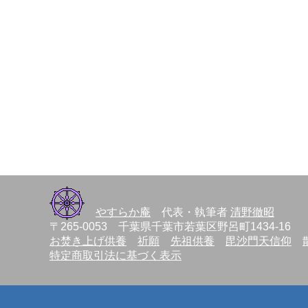
やすらか庵
代表・執筆者
清野徹昭
〒265-0053 千葉県千葉市若葉区野呂町1434-16 TE
お焚き上げ供養
祈願
先祖供養
毘沙門天信仰
特定商取引法に基づく表示