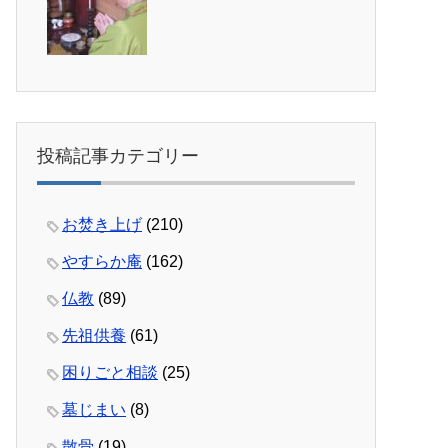
投稿記事カテゴリー
お焚き上げ
(210)
やすらか庵
(162)
仏教
(89)
先祖供養
(61)
困りごと相談
(25)
墓じまい
(8)
散骨
(19)