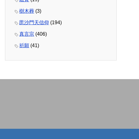
樹木葬
(3)
毘沙門天信仰
(194)
真言宗
(406)
祈願
(41)