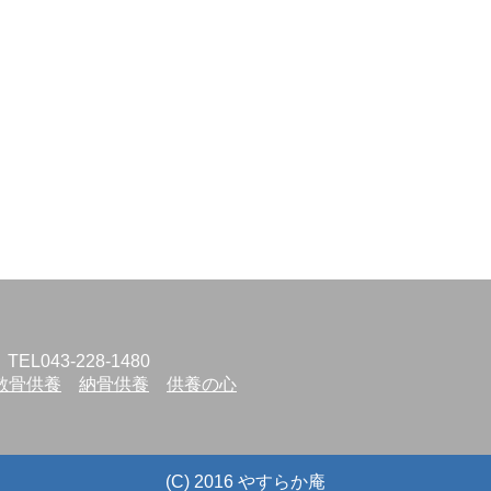
L043-228-1480
散骨供養
納骨供養
供養の心
(C) 2016 やすらか庵