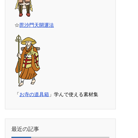
☆
毘沙門天開運法
「
お寺の道具箱
」学んで使える素材集
最近の記事