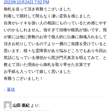
2023年10月24日 7:52 PM
御札を送って頂き有難うございました
到着して開封して間もなく凄い霊気を感じました
自身がレイキを扱い人の相談にものっているため感じやす
いのかもしれません。強すぎて頭痛や眠気が強いです。我
が家には他に密教のお寺で個人的に仏像に御魂入れをして
頂きお祀りしているのでより一層のご加護を受けていると
思います。様々な霊障害があり悩みどころでもあり今回お
世話になっている僧侶から毘沙門天真言を唱えてみて、と
教えて頂いた理由から御札を取り寄せた次第です
お手紙も入っていて嬉しく思いました
有難うございました！
返信
山田 亜紀
より: