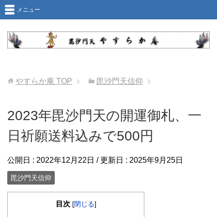
メニュー
やすらか庵
TOP
毘沙門天信仰
2023年毘沙門天の開運御札、一
日祈願送料込みで500円
公開日 :
2022年12月22日
/ 更新日 :
2025年9月25日
毘沙門天信仰
目次
[
閉じる
]