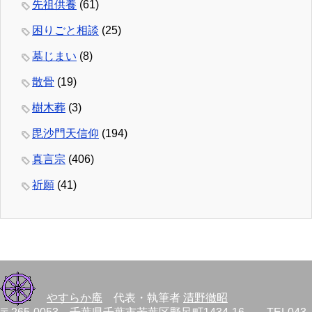
先祖供養
(61)
困りごと相談
(25)
墓じまい
(8)
散骨
(19)
樹木葬
(3)
毘沙門天信仰
(194)
真言宗
(406)
祈願
(41)
やすらか庵
代表・執筆者
清野徹昭