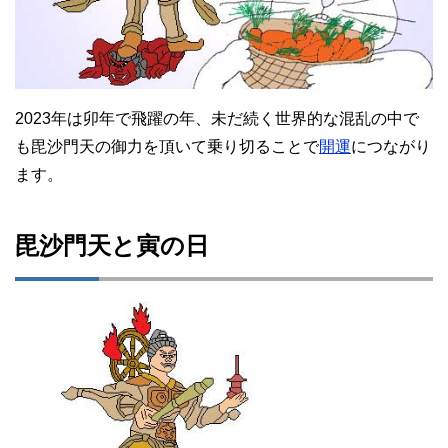
2023年は卯年で飛躍の年、未だ続く世界的な混乱の中で
も毘沙門天の御力を頂いて乗り切ることで
開運
につながり
ます。
毘沙門天と寅の日