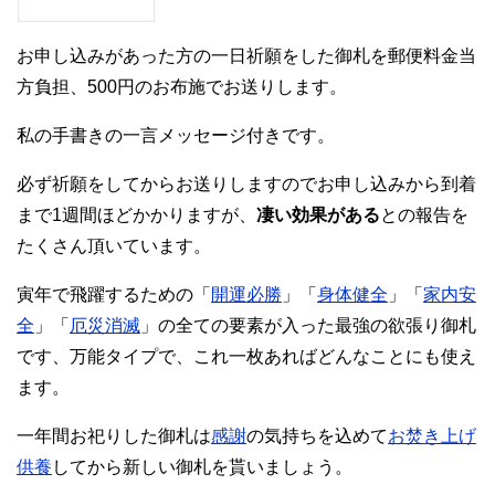
お申し込みがあった方の一日祈願をした御札を郵便料金当
方負担、500円のお布施でお送りします。
私の手書きの一言メッセージ付きです。
必ず祈願をしてからお送りしますのでお申し込みから到着
まで1週間ほどかかりますが、
凄い効果がある
との報告を
たくさん頂いています。
寅年で飛躍するための「
開運必勝
」「
身体健全
」「
家内安
全
」「
厄災消滅
」の全ての要素が入った最強の欲張り御札
です、万能タイプで、これ一枚あればどんなことにも使え
ます。
一年間お祀りした御札は
感謝
の気持ちを込めて
お焚き上げ
供養
してから新しい御札を貰いましょう。