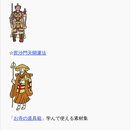
☆
毘沙門天開運法
「
お寺の道具箱
」学んで使える素材集