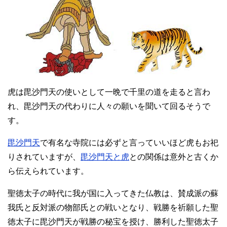
虎は毘沙門天の使いとして一晩で千里の道を走ると言わ
れ、毘沙門天の代わりに人々の願いを聞いて回るそうで
す。
毘沙門天
で有名な寺院には必ずと言っていいほど虎もお祀
りされていますが、
毘沙門天と虎
との関係は意外と古くか
ら伝えられています。
聖徳太子の時代に我が国に入ってきた仏教は、賛成派の蘇
我氏と反対派の物部氏との戦いとなり、戦勝を祈願した聖
徳太子に毘沙門天が戦勝の秘宝を授け、勝利した聖徳太子