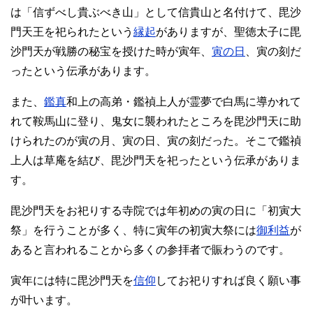
は「信ずべし貴ぶべき山」として信貴山と名付けて、毘沙
門天王を祀られたという
縁起
がありますが、聖徳太子に毘
沙門天が戦勝の秘宝を授けた時が寅年、
寅の日
、寅の刻だ
ったという伝承があります。
また、
鑑真
和上の高弟・鑑禎上人が霊夢で白馬に導かれて
れて鞍馬山に登り、鬼女に襲われたところを毘沙門天に助
けられたのが寅の月、寅の日、寅の刻だった。そこで鑑禎
上人は草庵を結び、毘沙門天を祀ったという伝承がありま
す。
毘沙門天をお祀りする寺院では年初めの寅の日に「初寅大
祭」を行うことが多く、特に寅年の初寅大祭には
御利益
が
あると言われることから多くの参拝者で賑わうのです。
寅年には特に毘沙門天を
信仰
してお祀りすれば良く願い事
が叶います。