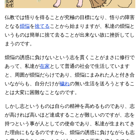
仏教では悟りを得ることが究極の目標になり、悟りの障害
となる
煩悩
を
捨てる
ことから始まりますが、私達の煩悩と
いうものは簡単に捨て去ることが出来ない故に挫折してし
まうのです。
煩悩の誘惑に負けないという志を貫くことがまさに修行で
あって、私達が
在家
として普通の社会で生活しています
と、周囲が煩悩だらけであり、煩悩にまみれた人と付き合
いながらも、自分だけが
穢れ
の無い生活を送ろうとするこ
とは大変に困難なことなのです。
しかし志というものは自らの精神を高めるものであり、志
が高ければ高いほど達成することが難しいのですが、志を
持つという事が人としての使命であり、私達が生まれてき
た理由にもなるのですから、煩悩の誘惑に負けながらも志