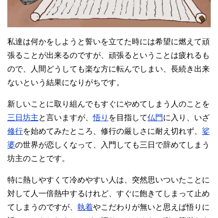
私達は何かをしようと誓いを立てた時には希望に燃えて頑
張ることが出来るのですが、頑張るということは疲れるも
ので、人間どうしても楽な方に転んでしまい、長続き出来
ないという結果になりがちです。
新しいことに取り組んでもすぐにやめてしまう人のことを
三日坊主
と言いますが、
悟り
を目指して
仏門
に入り、いざ
修行
を始めてみたところ、修行の厳しさに耐え切れず、
娑
婆
の世界が恋しくなって、入門しても三日で辞めてしまう
坊主のことです。
特に熱しやすくて冷めやすい人は、突然思いついたことに
対して人一倍熱中するけれど、すぐに飽きてしまって止め
てしまうのですが、
執着
やこだわりが無いと思えば悟りに