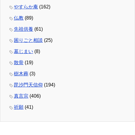
やすらか庵
(162)
仏教
(89)
先祖供養
(61)
困りごと相談
(25)
墓じまい
(8)
散骨
(19)
樹木葬
(3)
毘沙門天信仰
(194)
真言宗
(406)
祈願
(41)