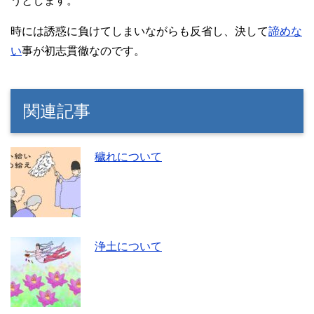
うとします。
時には誘惑に負けてしまいながらも反省し、決して
諦めな
い
事が初志貫徹なのです。
関連記事
穢れについて
浄土について