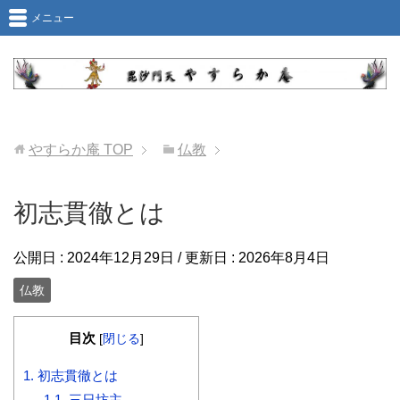
メニュー
やすらか庵
TOP
仏教
初志貫徹とは
公開日 :
2024年12月29日
/ 更新日 :
2026年8月4日
仏教
目次
[
閉じる
]
1.
初志貫徹とは
1.1.
三日坊主