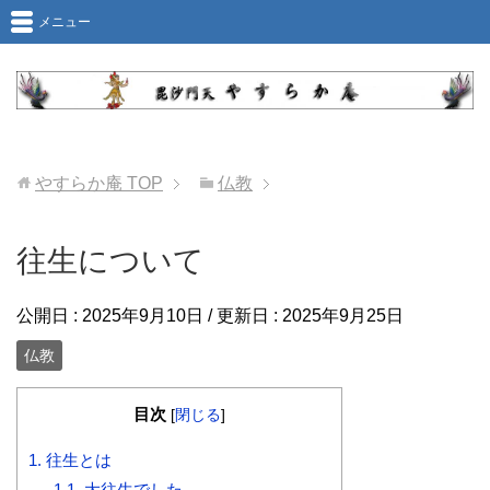
メニュー
やすらか庵
TOP
仏教
往生について
公開日 :
2025年9月10日
/ 更新日 :
2025年9月25日
仏教
目次
[
閉じる
]
1.
往生とは
1.1.
大往生でした