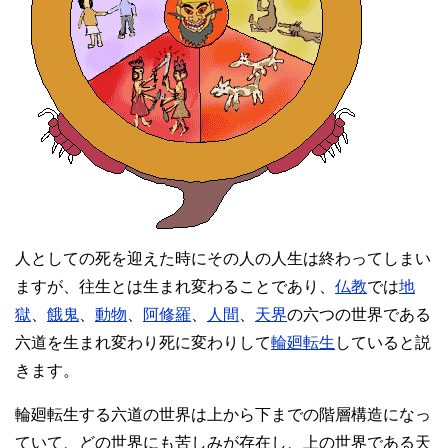
人としての死を迎えた時にその人の人生は終わってしまい
ますが、往生とは生まれ変わることであり、
仏教
では
地
獄
、
餓鬼
、
動物
、
阿修羅
、
人間
、
天界
の六つの世界である
六道を生まれ変わり死に変わりして
輪廻転生
していると説
きます。
輪廻転生する六道の世界は上から下までの階層構造になっ
ていて、どの世界にも苦しみが存在し、上の世界である天