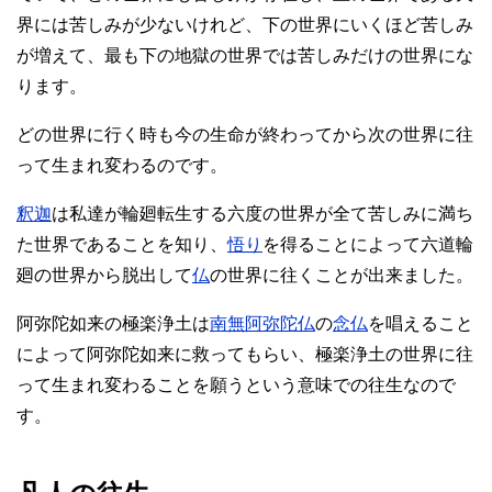
界には苦しみが少ないけれど、下の世界にいくほど苦しみ
が増えて、最も下の地獄の世界では苦しみだけの世界にな
ります。
どの世界に行く時も今の生命が終わってから次の世界に往
って生まれ変わるのです。
釈迦
は私達が輪廻転生する六度の世界が全て苦しみに満ち
た世界であることを知り、
悟り
を得ることによって六道輪
廻の世界から脱出して
仏
の世界に往くことが出来ました。
阿弥陀如来の極楽浄土は
南無阿弥陀仏
の
念仏
を唱えること
によって阿弥陀如来に救ってもらい、極楽浄土の世界に往
って生まれ変わることを願うという意味での往生なので
す。