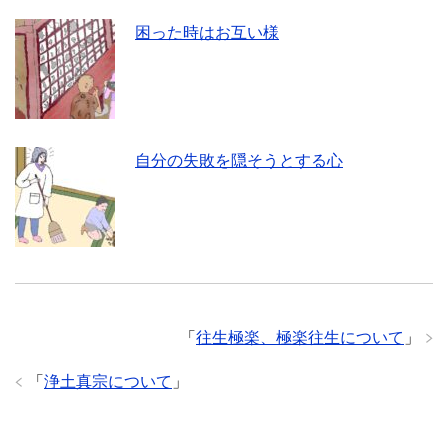
困った時はお互い様
自分の失敗を隠そうとする心
「
往生極楽、極楽往生について
」
「
浄土真宗について
」