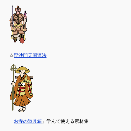
☆
毘沙門天開運法
「
お寺の道具箱
」学んで使える素材集