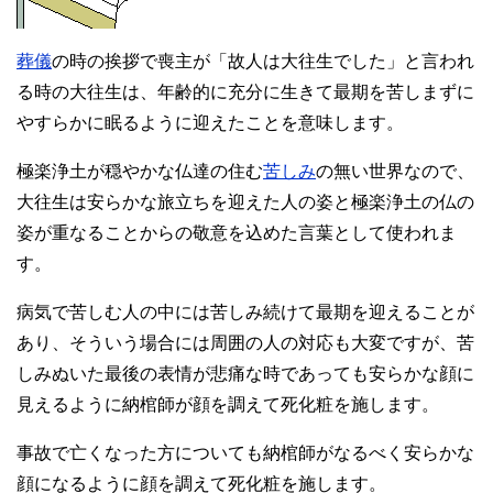
葬儀
の時の挨拶で喪主が「故人は大往生でした」と言われ
る時の大往生は、年齢的に充分に生きて最期を苦しまずに
やすらかに眠るように迎えたことを意味します。
極楽浄土が穏やかな仏達の住む
苦しみ
の無い世界なので、
大往生は安らかな旅立ちを迎えた人の姿と極楽浄土の仏の
姿が重なることからの敬意を込めた言葉として使われま
す。
病気で苦しむ人の中には苦しみ続けて最期を迎えることが
あり、そういう場合には周囲の人の対応も大変ですが、苦
しみぬいた最後の表情が悲痛な時であっても安らかな顔に
見えるように納棺師が顔を調えて死化粧を施します。
事故で亡くなった方についても納棺師がなるべく安らかな
顔になるように顔を調えて死化粧を施します。