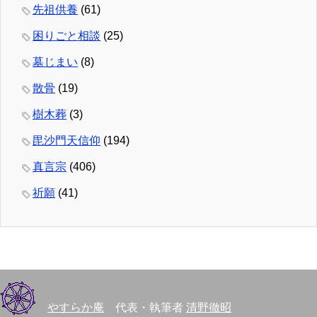
先祖供養
(61)
困りごと相談
(25)
墓じまい
(8)
散骨
(19)
樹木葬
(3)
毘沙門天信仰
(194)
真言宗
(406)
祈願
(41)
やすらか庵
代表・執筆者
清野徹昭